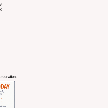
g 
g 
e donation.