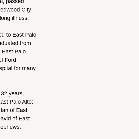
58, passed 
Redwood City 
long illness.
d to East Palo 
raduated from 
 East Palo 
f Ford 
pital for many 
 32 years, 
ast Palo Alto; 
Ian of East 
avid of East 
 nephews.