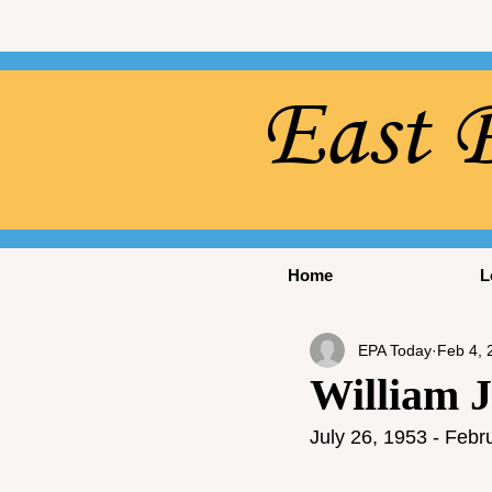
East P
Home
L
EPA Today
Feb 4, 
William J
July 26, 1953 - Febr