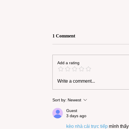
1 Comment
Add a rating
Honoring the Life and Legacy
Write a comment...
of Sister Annie Pearl Green
Sort by:
Newest
Guest
3 days ago
kèo nhà cái trực tiếp
 mình thấy