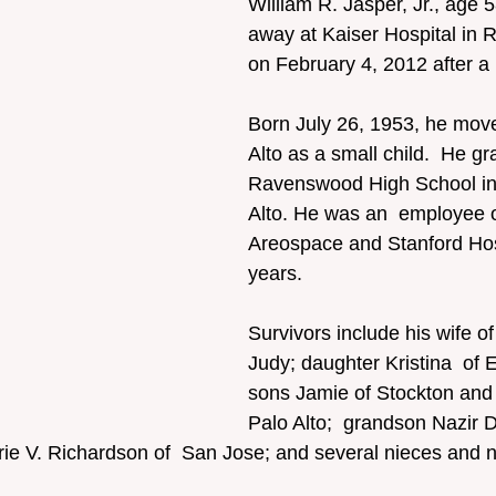
William R. Jasper, Jr., age 
away at Kaiser Hospital in 
on February 4, 2012 after a 
Born July 26, 1953, he move
Alto as a small child.  He g
Ravenswood High School in
Alto. He was an  employee o
Areospace and Stanford Hos
years.
Survivors include his wife of
Judy; daughter Kristina  of E
sons Jamie of Stockton and 
Palo Alto;  grandson Nazir D
lerie V. Richardson of  San Jose; and several nieces and