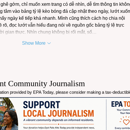
ì ghê gớm, chỉ muốn xem trang có dễ nhìn, dễ tìm thông tin khôn
ọng tâm vào bảng tỷ lệ kèo bóng đá cập nhật theo ngày, lướt xuốn
ấy ngày kế tiếp khá nhanh. Mình cũng thích cách họ chia nội 
ề rõ, đọc lướt vẫn hiểu đang nói về nguồn gốc bảng tỷ lệ trực 
hời gian thực. Nhìn chung không bị rối mắt, số…
Show More
ent Community Journalism
mation provided by EPA Today, please consider making a tax-deductibl