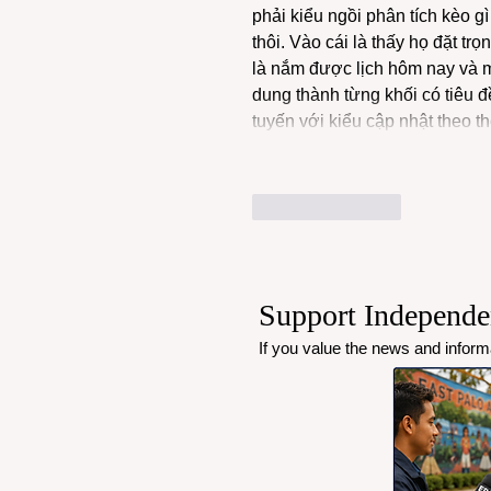
phải kiểu ngồi phân tích kèo g
thôi. Vào cái là thấy họ đặt tr
là nắm được lịch hôm nay và m
dung thành từng khối có tiêu đ
tuyến với kiểu cập nhật theo t
Like
Reply
Support Independ
If you value the news and infor