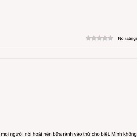
Rated 0 out of 5 star
No rating
Gast
Mrs. Fleta Mae Sanders
Bigsby
 mọi người nói hoài nên bữa rảnh vào thử cho biết. Mình không