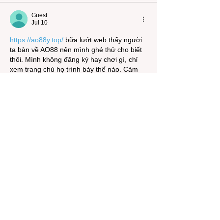
Guest
Jul 10
https://ao88y.top/
 bữa lướt web thấy người 
ta bàn về AO88 nên mình ghé thử cho biết 
thôi. Mình không đăng ký hay chơi gì, chỉ 
xem trang chủ họ trình bày thế nào. Cảm 
giác đầu tiên là giao diện khá dễ nhìn, kéo 
xuống không bị rối vì nội dung chia thành 
từng khối rõ ràng. Có đoạn “thông tin sơ 
lược” về AO88 nên ai mới vào cũng hiểu 
đại khái họ là gì, khỏi phải mò nhiều.…
Show More
Like
Reply
Support Independent
Community Journalism