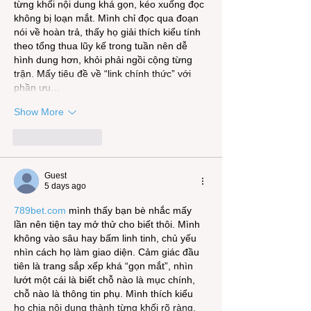
từng khối nội dung khá gọn, kéo xuống đọc 
không bị loạn mắt. Mình chỉ đọc qua đoạn 
nói về hoàn trả, thấy họ giải thích kiểu tính 
theo tổng thua lũy kế trong tuần nên dễ 
hình dung hơn, khỏi phải ngồi cộng từng 
trận. Mấy tiêu đề về “link chính thức” với 
phần ưu…
Show More
Like
Reply
Guest
5 days ago
789bet.com
 mình thấy bạn bè nhắc mấy 
lần nên tiện tay mở thử cho biết thôi. Mình 
không vào sâu hay bấm linh tinh, chủ yếu 
nhìn cách họ làm giao diện. Cảm giác đầu 
tiên là trang sắp xếp khá “gọn mắt”, nhìn 
lướt một cái là biết chỗ nào là mục chính, 
chỗ nào là thông tin phụ. Mình thích kiểu 
họ chia nội dung thành từng khối rõ ràng, 