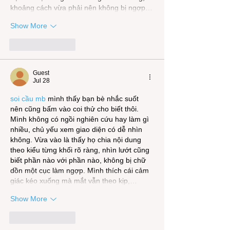
khoảng cách vừa phải nên không bị ngợp…
Show More
Like
Reply
Guest
Jul 28
soi cầu mb
 mình thấy bạn bè nhắc suốt 
nên cũng bấm vào coi thử cho biết thôi. 
Mình không có ngồi nghiên cứu hay làm gì 
nhiều, chủ yếu xem giao diện có dễ nhìn 
không. Vừa vào là thấy họ chia nội dung 
theo kiểu từng khối rõ ràng, nhìn lướt cũng 
biết phần nào với phần nào, không bị chữ 
dồn một cục làm ngợp. Mình thích cái cảm 
giác kéo xuống mà mắt vẫn theo kịp,…
Show More
Like
Reply