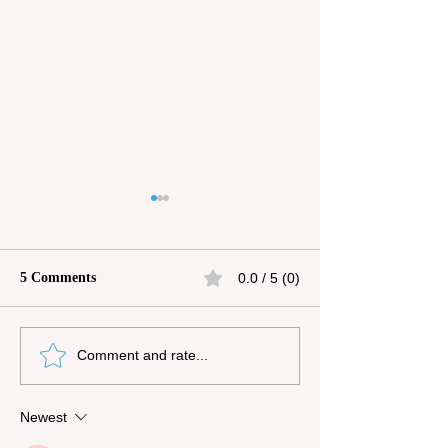
5 Comments
0.0 / 5 (0)
Mrs. Fleta Mae Sanders
Gastón Jesús Bol
Comment and rate...
Bigsby
Yáñez
Newest