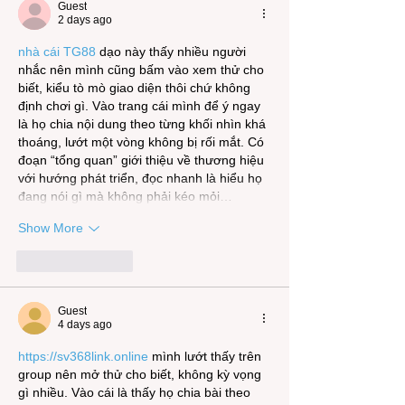
Guest
2 days ago
nhà cái TG88
 dạo này thấy nhiều người 
nhắc nên mình cũng bấm vào xem thử cho 
biết, kiểu tò mò giao diện thôi chứ không 
định chơi gì. Vào trang cái mình để ý ngay 
là họ chia nội dung theo từng khối nhìn khá 
thoáng, lướt một vòng không bị rối mắt. Có 
đoạn “tổng quan” giới thiệu về thương hiệu 
với hướng phát triển, đọc nhanh là hiểu họ 
đang nói gì mà không phải kéo mỏi…
Show More
Like
Reply
Guest
4 days ago
https://sv368link.online
 mình lướt thấy trên 
group nên mở thử cho biết, không kỳ vọng 
gì nhiều. Vào cái là thấy họ chia bài theo 